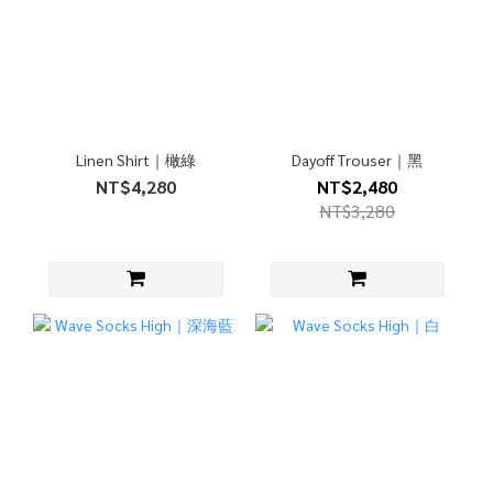
Linen Shirt｜橄綠
Dayoff Trouser｜黑
NT$4,280
NT$2,480
NT$3,280