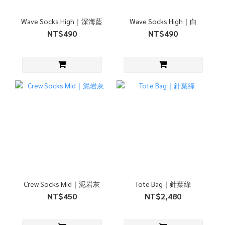
Wave Socks High｜深海藍
Wave Socks High｜白
NT$490
NT$490
Crew Socks Mid｜泥岩灰
Tote Bag｜針葉綠
NT$450
NT$2,480