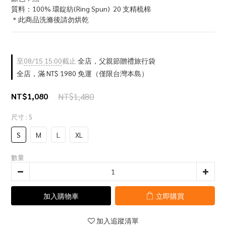
質料：100% 環錠紡(Ring Spun)  20 支精梳棉
＊此商品洗滌後請勿烘乾
至
08/15 15:00
截止
全店，父親節贈禮旅行袋
全店，滿 NT$ 1980 免運（僅限台灣本島）
NT$1,080
NT$1,480
尺寸
: S
S
M
L
XL
數量
加入購物車
立即購買
加入追蹤清單