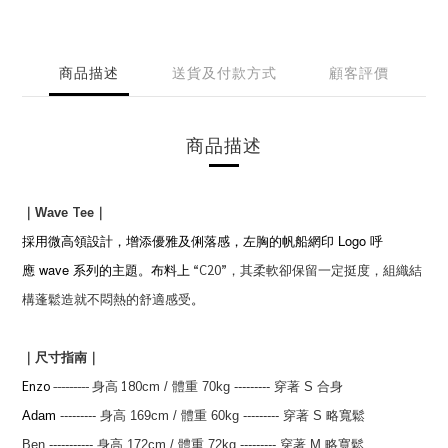
商品描述
送貨及付款方式
顧客評價
商品描述
Tee
｜
Wave
｜
Logo
採用微高領設計，增添優雅及俐落感，左胸的帆船網印
呼
wave
“C20”，其柔軟卻保留一定挺度，組織結
應
系列的主題。布料上
構蓬鬆造就不悶熱的
舒適感受
。
｜尺寸指南｜
Enzo
--------- 身高 180
cm
/ 體重 70kg
---------
穿著 S 合身
Adam
--------- 身高 169
cm
/ 體重 60kg
---------
穿著 S 略寬鬆
Ben
-----------
身高 172
cm
/
體重 72kg
---------
穿著 M 略寬鬆