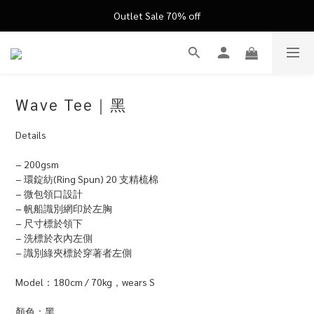
FATHER'S DAY ’26 ｜ 父親節限定盛典
Outlet Sale 70% off
FATHER'S DAY ’26 ｜ 父親節限定盛典
Wave Tee｜黑
Details
− 200gsm 
− 環錠紡(Ring Spun) 20 支精梳棉
− 微包領口設計
− 帆船識別網印於左胸
− 尺寸標於領下
− 洗標於衣內左側
− 識別綠夾標於穿著者左側
Model：180cm / 70kg，wears S
顏色：黑