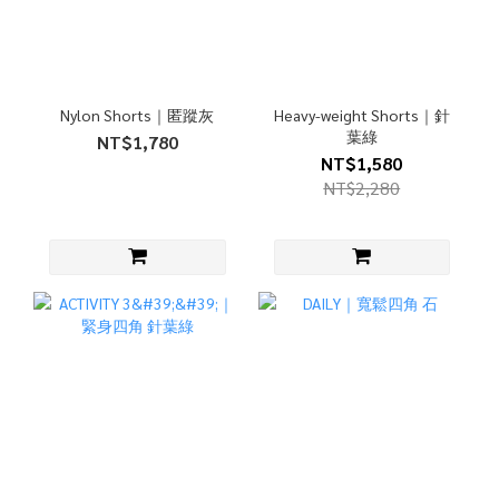
Nylon Shorts｜匿蹤灰
Heavy-weight Shorts｜針
葉綠
NT$1,780
NT$1,580
NT$2,280