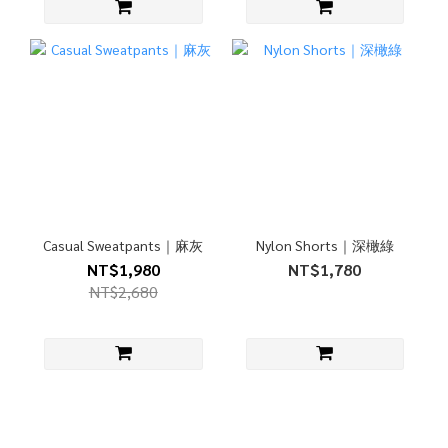
Casual Sweatpants｜麻灰
Nylon Shorts｜深橄綠
NT$1,980
NT$1,780
NT$2,680