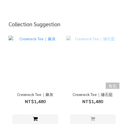
Collection Suggestion
售完
Crewneck Tee｜麻灰
Crewneck Tee｜燧石藍
NT$1,480
NT$1,480