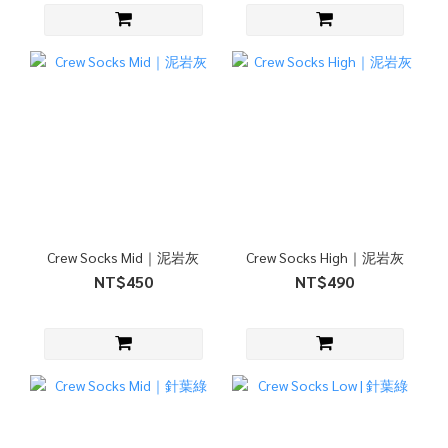
Crew Socks Mid｜泥岩灰
Crew Socks High｜泥岩灰
NT$450
NT$490