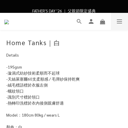
FATHER'S DAY ’26 ｜ 父親節限定盛典
FATHER'S DAY ’26 ｜ 父親節限定盛典
Home Tanks｜白
Details
-195gsm
-漩渦式紡紗技術柔順而不起球
-天絲萊塞爾60支柔順感 / 毛彈紗保持乾爽
-絨毛標語標於衣服左側
-螺紋領口
-識別尺寸標於領口
-熱轉印洗標於衣內後側親膚舒適
Model：180cm 80kg / wears L
顏色：白