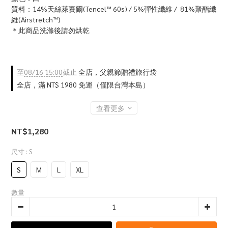
質料：14%天絲萊賽爾(Tencel™ 60s) / 5%彈性纖維 /  81%聚酯纖
維(Airstretch™)
＊此商品洗滌後請勿烘乾
至
08/16 15:00
截止
全店，父親節贈禮旅行袋
全店，滿 NT$ 1980 免運（僅限台灣本島）
查看更多
NT$1,280
尺寸
: S
S
M
L
XL
數量