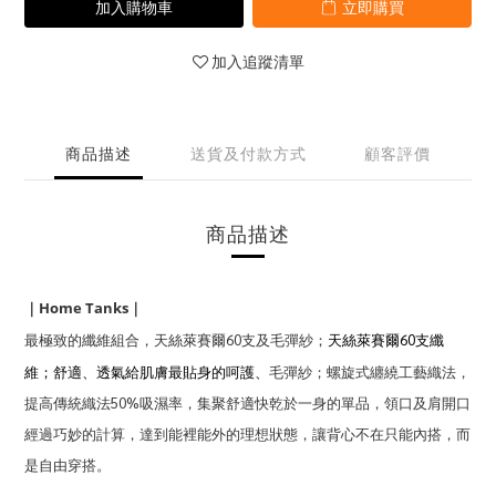
加入購物車
立即購買
加入追蹤清單
商品描述
送貨及付款方式
顧客評價
商品描述
Home Tanks
｜
｜
最極致的纖維組合
天絲萊賽爾60支
及毛彈紗；
天絲萊賽爾60支纖
，
維；
舒適、透氣給肌膚最貼身的呵護、
毛彈紗
；
螺旋式纏繞工藝織法，
提高傳統織法50%吸濕率，
集聚舒適快乾於一身的單品，
領口及肩開口
經過巧妙的計算，達到能裡能外的理想狀態，讓背心不在只能內搭，而
是自由穿搭。