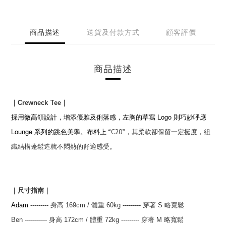
商品描述
送貨及付款方式
顧客評價
商品描述
Tee
｜Crewneck
｜
Logo
採用微高領設計，增添優雅及俐落感，左胸的草寫
則巧妙呼應
Lounge
“C20”，其柔軟卻保留一定挺度，組
系列的跳色美學。布料上
織結構蓬鬆造就不悶熱的
舒適感受
。
｜尺寸指南｜
Adam
--------- 身高 169
cm
/ 體重 60kg
---------
穿著 S 略寬鬆
Ben
-----------
身高 172
cm
/
體重 72kg
---------
穿著 M 略寬鬆