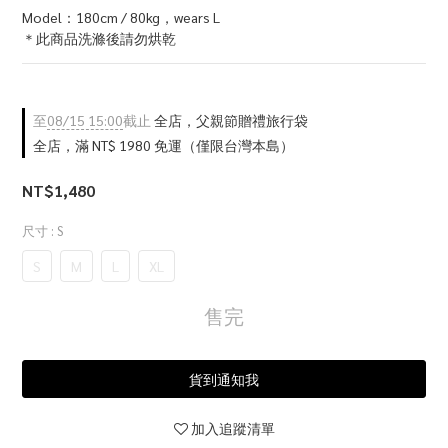
Model：180cm / 80kg，wears L
＊此商品洗滌後請勿烘乾
至
08/15 15:00
截止
全店，父親節贈禮旅行袋
全店，滿 NT$ 1980 免運（僅限台灣本島）
NT$1,480
尺寸
: S
S
M
L
XL
售完
貨到通知我
加入追蹤清單