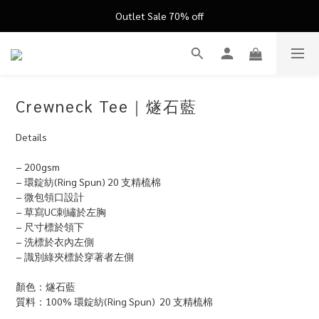
FATHER'S DAY ’26 ｜ 父親節限定盛典
Outlet Sale 70% off
FATHER'S DAY ’26 ｜ 父親節限定盛典
Crewneck Tee｜燧石藍
Details
− 200gsm 
− 環錠紡(Ring Spun) 20 支精梳棉
− 微包領口設計
− 草寫UC刺繡於左胸
− 尺寸標於領下
− 洗標於衣內左側
− 識別綠夾標於穿著者左側
顏色：燧石藍
質料：100% 環錠紡(Ring Spun)  20 支精梳棉