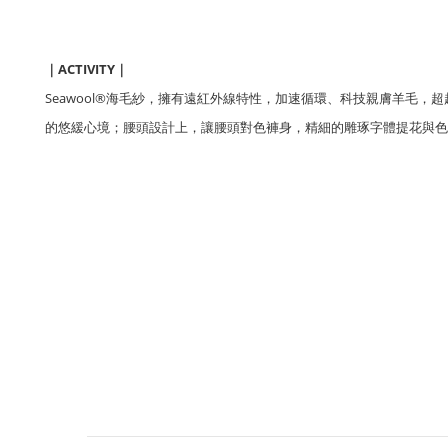
ACTIVITY
｜
｜
Seawool®海毛紗，
擁有遠紅外線特性，加速循環、
科技親膚羊毛，超
的悠緩心境；
腰頭設計上，讓腰頭對色褲身，
精細的雕琢字體提花與色