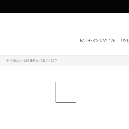
FATHER'S DAY ’26
UN
全部商品
/
UNDERWEAR
/
POLY