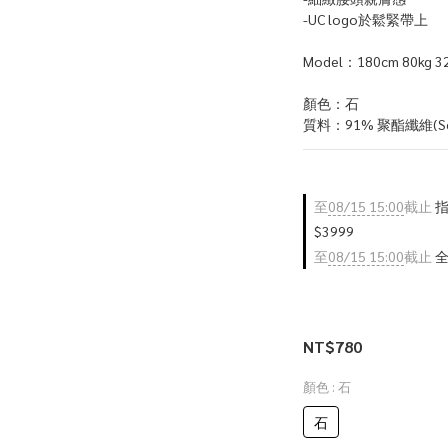
-UC logo於鬆緊帶上
Model：180cm 80kg 32
顏色：石
質料：91% 聚酯纖維(Seaw
至
08/15 15:00
截止
指
$3999
至
08/15 15:00
截止
全
NT$780
顏色
: 石
石