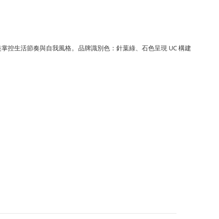
美掌控生活節奏與自我風格
品牌
識別色：針葉綠、石色呈現 UC 構建
。