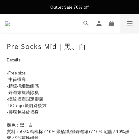
FATHER'S DAY ’26 ｜ 父親節限定盛典
Outlet Sale 70% off
FATHER'S DAY ’26 ｜ 父親節限定盛典
Pre Socks Mid｜黑、白
Details
-Free size
-中筒襪高
-精梳棉細緻觸感
-鋅纖維抗菌除臭 
-螺紋襪圈固定腳踝
-UC logo 於腳踝後方
-腰環包裝於襪身
顏色：黑、白
質料：65% 精梳棉 / 10% 聚酯纖維(鋅纖維) / 10% 尼龍 / 10%嫘
縈 / 5%彈性纖維