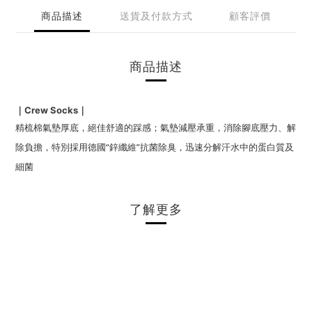
商品描述
送貨及付款方式
顧客評價
商品描述
Crew Socks
｜
｜
精梳棉氣墊厚底，絕佳舒適的踩感；
氣墊減壓承重，消除腳底壓力、解
除負擔，特別採用
德國“鋅纖維”抗菌除臭，迅速分解汗水中的蛋白質及
細菌
了解更多