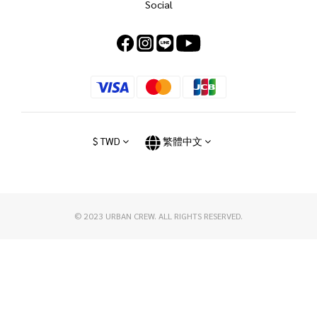
Social
$
TWD
繁體中文
© 2023 URBAN CREW. ALL RIGHTS RESERVED.