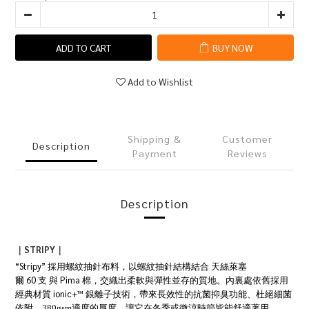
ADD TO CART
BUY NOW
Add to Wishlist
Shipping &
Customer
Description
Payment
Reviews
Description
STRIPY
｜
｜
“Stripy”
採用螺紋抽針布料，以螺紋抽針結構結合
天絲萊塞
60
Pima
爾
支
與
棉
，交織出柔軟與彈性並存的質地。內裏處依舊採用
ionic+™
經典材質
銀離子技術，帶來長效性的抗菌抑臭功能、杜絕細菌
依附
。380gsm
適度的厚度，讓它在冬季或微涼時節皆能舒適著用。