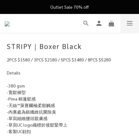
FATHER'S DAY ’26 ｜ 父親節限定盛典
Outlet Sale 70% off
FATHER'S DAY ’26 ｜ 父親節限定盛典
STRIPY｜Boxer Black
2PCS $1580 / 3PCS $2180 / 5PCS $3480 / 8PCS $5280
Details
-380 gsm
-寬鬆褲型
-Pima 棉蓬鬆感
-天絲™萊賽爾極柔順觸感
-內裏處為銀纖維抗菌除臭
-草寫細緻腰頭親膚感
-草寫UC logo織標於後鬆緊帶上
-客製UC鈕扣