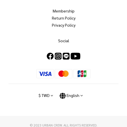
Membership
Return Policy
Privacy Policy
Social
$
TWD
English
© 2023 URBAN CREW. ALL RIGHTS RESERVED.