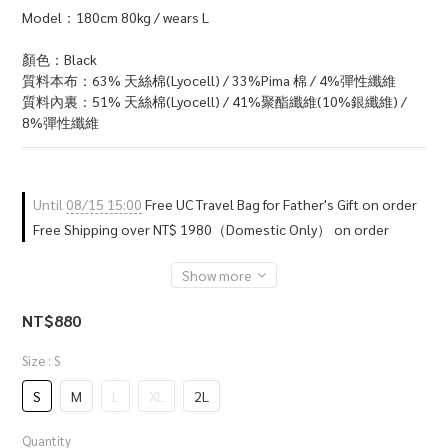
Model：180cm 80kg / wears L
顏色：Black
質料本布：63% 天絲棉(Lyocell) / 33%Pima 棉 / 4%彈性纖維
質料內裏：51% 天絲棉(Lyocell) / 41%聚酯纖維(10%銀纖維) / 
8%彈性纖維
Until
08/15 15:00
Free UC Travel Bag for Father's Gift on order
Free Shipping over NT$ 1980（Domestic Only） on order
Show more
NT$880
Size
: S
S
M
L
XL
2L
Quantity