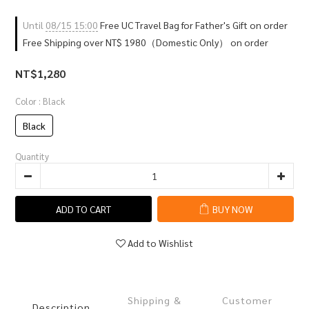
Until
08/15 15:00
Free UC Travel Bag for Father's Gift on order
Free Shipping over NT$ 1980（Domestic Only） on order
NT$1,280
Color
: Black
Black
Quantity
ADD TO CART
BUY NOW
Add to Wishlist
Shipping &
Customer
Description