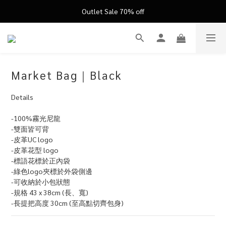
FATHER'S DAY ’26 ｜ 父親節限定盛典
Outlet Sale 70% off
FATHER'S DAY ’26 ｜ 父親節限定盛典
Market Bag｜Black
Details
-100%霧光尼龍
-雙面皆可背
-皮革UC logo
-皮革花型 logo
-標語花標於正內袋
-綠色logo夾標於外袋側邊
-可收納於小包狀態
-規格 43 x 38cm (長、寬)
-長提把高度 30cm (至高點切齊包身)