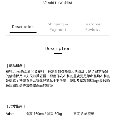
Add to Wishlist
Shipping &
Customer
Description
Payment
Reviews
Description
｜商品概念｜
布料Linen為全新開發布料，特別針對炎熱夏天所設計，除了追求極致
的舒適採用60支天絲萊塞爾，亞麻作為布料的靈魂更是帶出整塊布料的
乾爽感；整體衣身以寬鬆舒適為主要考量，花型及草寫刺繡logo及琥珀
色鈕釦則是帶出整體產品的細節
｜尺寸指南｜
Adam
--------- 身高 169
cm
/ 體重 60kg
---------
穿著 S 略寬鬆