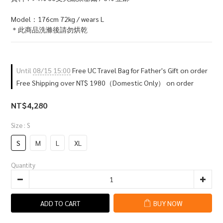
Model：176cm 72kg / wears L
＊此商品洗滌後請勿烘乾
Until
08/15 15:00
Free UC Travel Bag for Father's Gift on order
Free Shipping over NT$ 1980（Domestic Only） on order
NT$4,280
Size
: S
S
M
L
XL
Quantity
ADD TO CART
BUY NOW