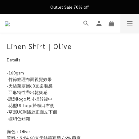
FATHER'S DAY ’26 ｜ 父親節限定盛典
Outlet Sale 70% off
FATHER'S DAY ’26 ｜ 父親節限定盛典
Linen Shirt｜Olive
Details
-160gsm
-竹節紋理布面視覺效果
-天絲萊塞爾60支柔順感 
-亞麻特性帶出乾爽感
-識別logo尺寸標於後中
-花型UC logo於領口右側
-草寫UC刺繡於正面左下側
-琥珀色鈕釦
顏色：Olive
質料：94% 60支天絲萊塞爾 / 6% 亞麻