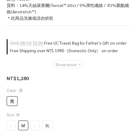
質料：14%天絲萊賽爾(Tencel™ 60s) / 5%彈性纖維 /  81%聚酯纖
維(Airstretch™)
＊此商品洗滌後請勿烘乾
Until
08/16 15:00
Free UC Travel Bag for Father's Gift on order
Free Shipping over NT$ 1980（Domestic Only） on order
Show more
NT$1,280
Color
: 黑
黑
Size
: M
S
M
L
XL