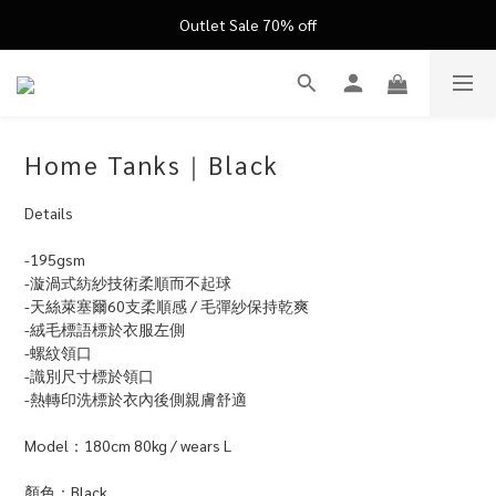
FATHER'S DAY ’26 ｜ 父親節限定盛典
Outlet Sale 70% off
FATHER'S DAY ’26 ｜ 父親節限定盛典
Home Tanks｜Black
Details
-195gsm
-漩渦式紡紗技術柔順而不起球
-天絲萊塞爾60支柔順感 / 毛彈紗保持乾爽
-絨毛標語標於衣服左側
-螺紋領口
-識別尺寸標於領口
-熱轉印洗標於衣內後側親膚舒適
Model：180cm 80kg / wears L
顏色：Black