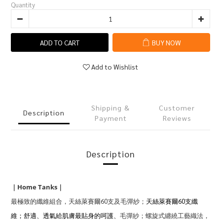
Quantity
ADD TO CART
BUY NOW
Add to Wishlist
Shipping &
Customer
Description
Payment
Reviews
Description
Home Tanks
｜
｜
最極致的纖維組合
天絲萊賽爾60支
及毛彈紗；
天絲萊賽爾60支纖
，
維；
舒適、透氣給肌膚最貼身的呵護、
毛彈紗
；
螺旋式纏繞工藝織法，