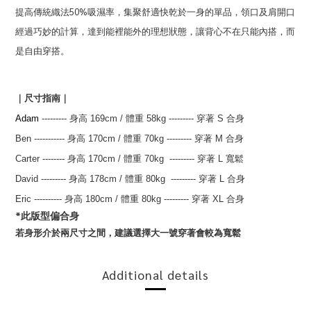
提高傳統織法50%吸濕率，
集聚舒適快乾於一身的單品，
領口及肩開口
經過巧妙的計算，達到能裡能外的理想狀態，讓背心不在只能內搭，而
是自由穿搭。
｜尺寸指南｜
Adam
--------- 身高 169
cm
/ 體重 58kg
---------
穿著 S 合身
Ben
-----------
身高 170
cm
/
體重 70kg
---------
穿著 M 合身
Carter
--------
身高 170
cm
/
體重 70kg
---------
穿著 L 寬鬆
David
---------
身高 178
cm
/
體重 80kg
---------
穿著 L 合身
Eric ----------
身高 180
cm
/
體重 80kg
---------
穿著 XL 合身
*此版型偏合身
若身形介於兩尺寸之間，建議選擇大一號穿著會較為寬鬆
Additional details