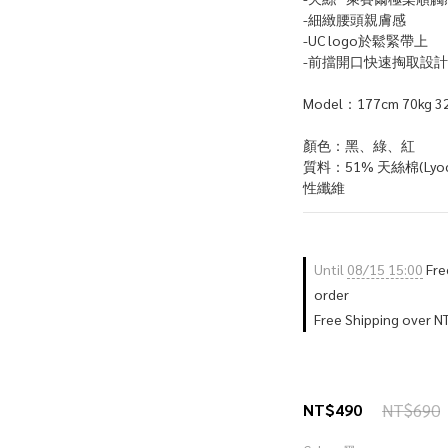
-細緻腰頭親膚感
-UC logo於鬆緊帶上
-前擋開口快速掏取設計
Model：177cm 70kg 32
顏色：黑、綠、紅
質料：51% 天絲棉(Lyoc
性纖維
Until
08/15 15:00
Free
order
Free Shipping over 
NT$490
NT$690