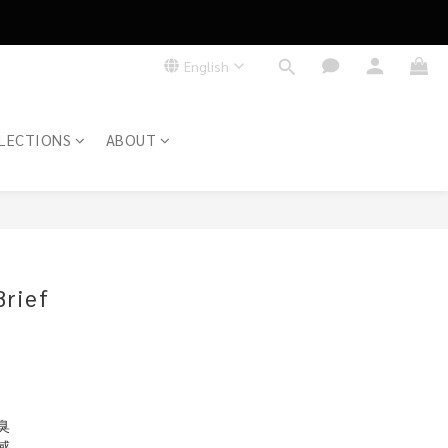
English
LECTIONS
ABOUT
BUY NOW
Brief
抑臭
感