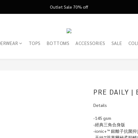
FATHER'S DAY ’26 ｜ 父親節限定盛典
Outlet Sale 70% off
FATHER'S DAY ’26 ｜ 父親節限定盛典
DERWEAR
TOPS
BOTTOMS
ACCESSORIES
SALE
COL
PRE DAILY | 
Details
-145 gsm
-經典三角合身版
-ionic+™ 銀離子抗菌
-天絲™萊賽爾極柔順觸