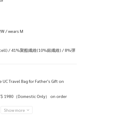
W / wears M
ell) / 41%聚酯纖維(10%銀纖維) / 8%彈
 UC Travel Bag for Father's Gift on
NT$ 1980（Domestic Only） on order
Show more