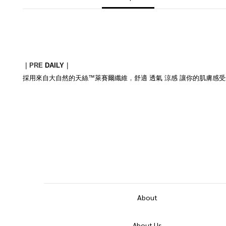
｜PRE
DAILY
｜
，
採用來自大自然的天絲™萊賽爾纖維
舒適 透氣 涼感 讓你的肌膚感
About
About Us