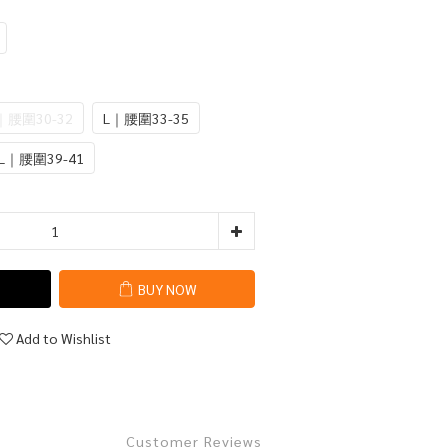
｜腰圍30-32
L｜腰圍33-35
L｜腰圍39-41
BUY NOW
Add to Wishlist
Customer Reviews