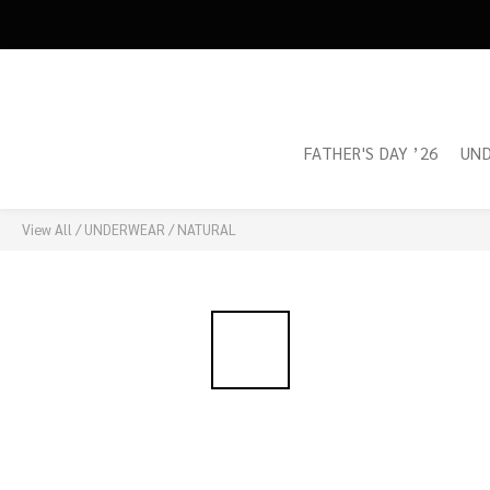
FATHER'S DAY ’26
UN
View All
/
UNDERWEAR
/
NATURAL