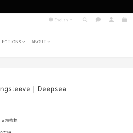
English
LECTIONS
ABOUT
BUY NOW
ongsleeve｜Deepsea
20 支精梳棉
標於左胸