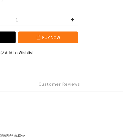
BUY NOW
Add to Wishlist
Customer Reviews
悶熱的
舒適感受
。