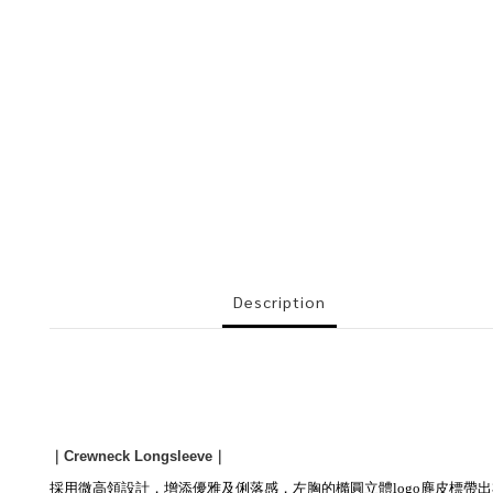
Description
｜
Crewneck Longsleeve
｜
採用微高領設計，增添優雅及俐落感，左胸的橢圓立體logo麂皮標
帶出