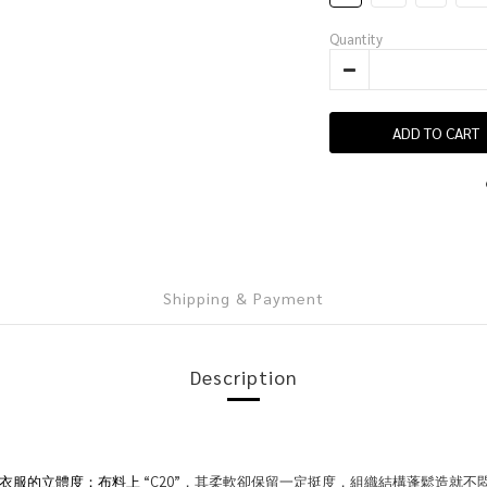
Quantity
ADD TO CART
Shipping & Payment
Description
“C20”，其柔軟卻保留一定挺度，組織結構蓬鬆造就不
衣服的立體度
；
布料上