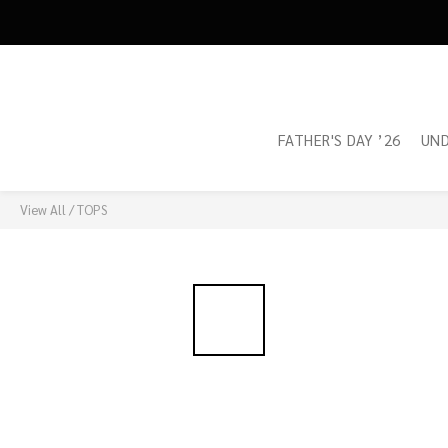
FATHER'S DAY ’26
UN
View All
/
TOPS