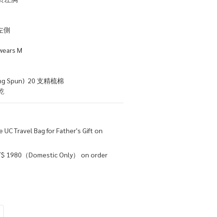
左側
wears M
 Spun)  20 支精梳棉
乾
 UC Travel Bag for Father's Gift on
NT$ 1980（Domestic Only） on order