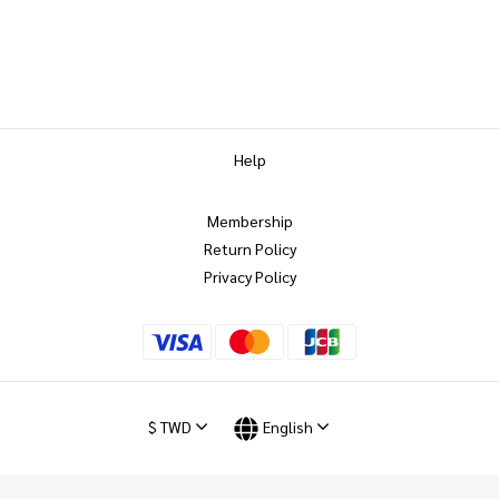
Help
Membership
Return Policy
Privacy Policy
$
TWD
English