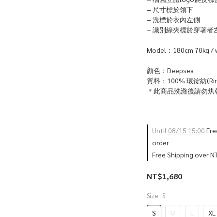
− 尺寸標於領下
− 洗標於衣內左側
− 識別綠夾標於穿著者
Model：180cm 70kg / 
顏色：Deepsea
質料：100% 環錠紡(Ring
＊此商品洗滌後請勿烘
Until
08/15 15:00
Free
order
Free Shipping over 
NT$1,680
Size
: S
S
M
L
XL