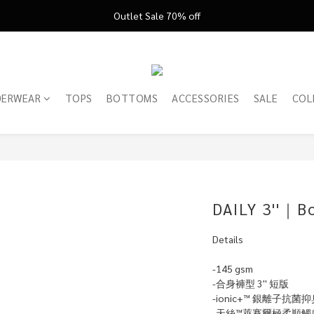
FATHER'S DAY ’26 ｜ 父親節限定盛典
Outlet Sale 70% off
FATHER'S DAY ’26 ｜ 父親節限定盛典
DERWEAR
TOPS
BOTTOMS
ACCESSORIES
SALE
COL
DAILY 3''｜Bo
Details
-145 gsm
-合身褲型 3'' 短版
-ionic+™ 銀離子抗菌
-天絲™萊賽爾極柔順觸