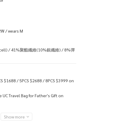
W / wears M
ell) / 41%聚酯纖維(10%銀纖維) / 8%彈
S $1688 / 5PCS $2688 / 8PCS $3999 on
 UC Travel Bag for Father's Gift on
Show more