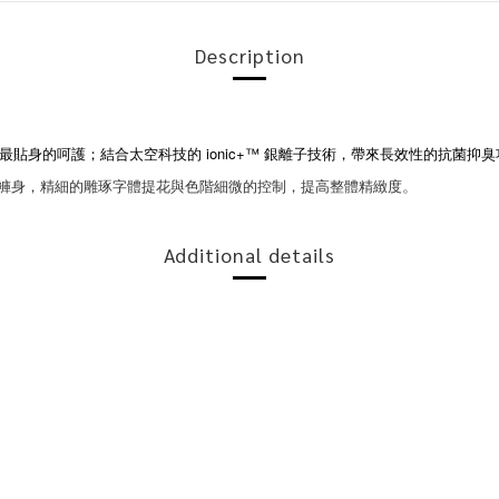
Description
ionic+™
受最貼身的呵護；
結合太空科技的
銀離子技術，帶來長效性的抗菌抑臭
褲身，
精細的雕琢字體提花與色階細微的控制，提高整體精緻度
。
Additional details