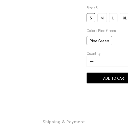
Size
: S
S
M
L
XL
Color
: Pine Green
Pine Green
Quantity
ADD TO CART
Shipping & Payment