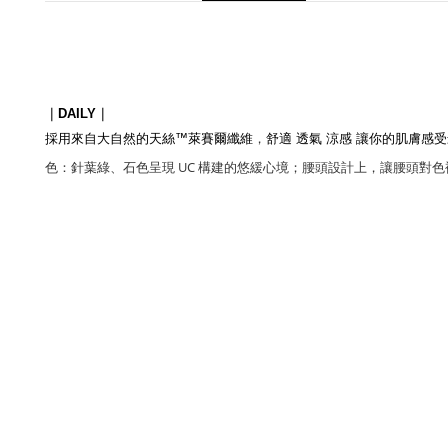
｜
DAILY
｜
，
採用來自大自然的天絲™萊賽爾纖維
舒適 透氣 涼感 讓你的肌膚感
色：針葉綠、石色呈現 UC 構建的悠緩心境；
腰頭設計上，讓腰頭對色