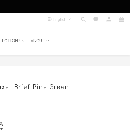
English
LECTIONS
ABOUT
BUY NOW
xer Brief Pine Green
抑臭
感