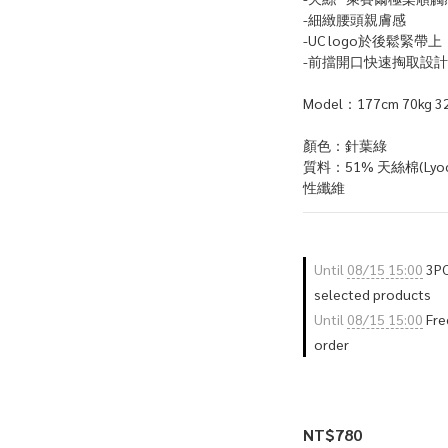
-細緻腰頭親膚感
-UC logo於後鬆緊帶上
-前擋開口快速掏取設計
Model：177cm 70kg 32
顏色：針葉綠
質料：51% 天絲棉(Lyoc
性纖維
Until
08/15 15:00
3PC
selected products
Until
08/15 15:00
Free
order
NT$780