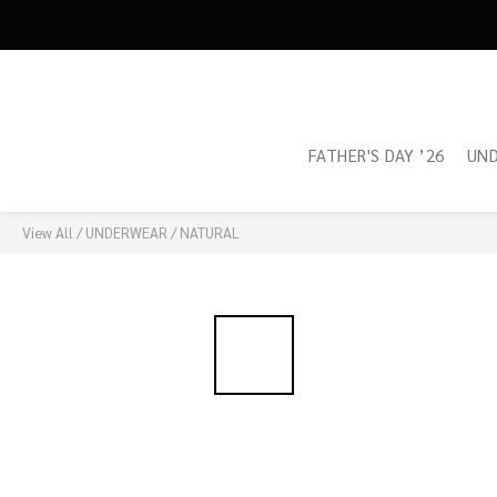
FATHER'S DAY ’26
UN
View All
/
UNDERWEAR
/
NATURAL