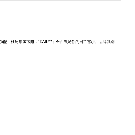
"DAILY"
品牌
識別
功能、杜絕細菌依附，
；全面滿足你的日常需求。