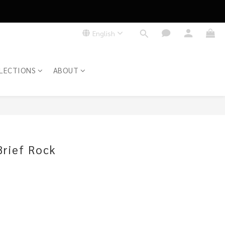
English
LECTIONS
ABOUT
BUY NOW
rief Rock