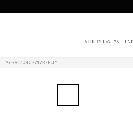
FATHER'S DAY ’26
UN
View All
/
UNDERWEAR
/
POLY