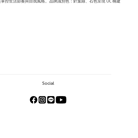
美掌控生活節奏與自我風格
品牌
識別色：針葉綠、石色呈現 UC 構建
。
Social