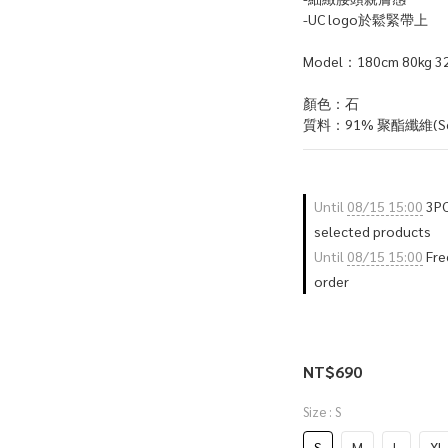
-UC logo於鬆緊帶上
Model：180cm 80kg 32
顏色：石
質料：91% 聚酯纖維(Seaw
Until
08/15 15:00
3PC
selected products
Until
08/15 15:00
Free
order
NT$690
Size
: S
S
M
L
XL