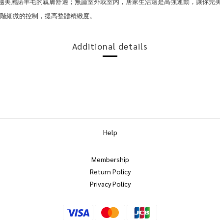
越美麗諾羊毛的親膚舒適；
無論室外或室內，居家生活還是高強運動，
讓你完
階細微的控制，提高整體精緻度
。
Additional details
Help
Membership
Return Policy
Privacy Policy