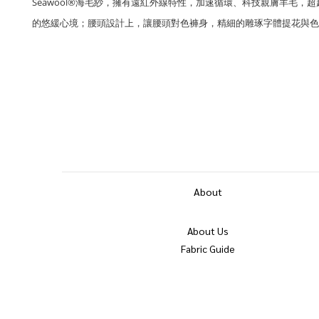
Seawool®海毛紗，
擁有遠紅外線特性，加速循環、
科技親膚羊毛，超
的悠緩心境；
腰頭設計上，讓腰頭對色褲身，
精細的雕琢字體提花與色
About
About Us
Fabric Guide