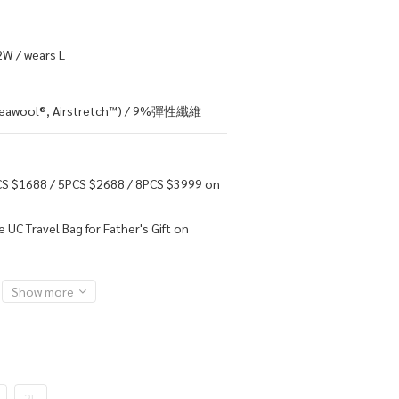
W / wears L
ool®, Airstretch™) / 9%彈性纖維
S $1688 / 5PCS $2688 / 8PCS $3999 on
 UC Travel Bag for Father's Gift on
Show more
2L