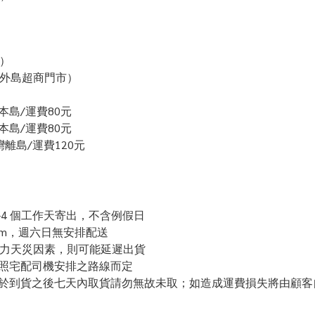
）
、外島超商門市）
本島/運費80元
本島/運費80元
灣離島/運費120元
-4 個工作天寄出，不含例假日
 pm，週六日無安排配送
力天災因素，則可能延遲出貨
依照宅配司機安排之路線而定
訊並於到貨之後七天內取貨請勿無故未取；如造成運費損失將由顧客