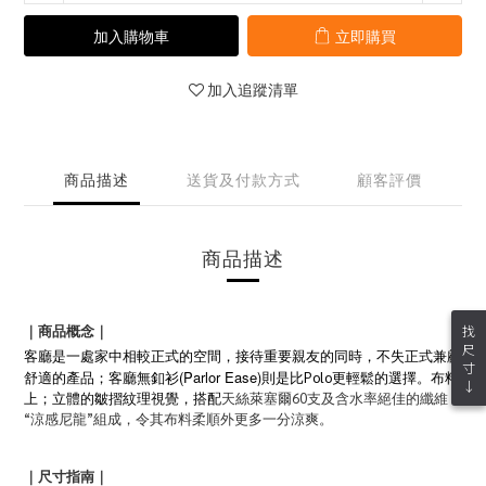
加入購物車
立即購買
加入追蹤清單
商品描述
送貨及付款方式
顧客評價
商品描述
找
｜商品概念｜
尺
客廳是一處家中相較正式的空間，接待重要親友的同時，不失正式兼顧
寸
衫(Parlor Ease)
舒適的產品；客廳無釦
則是比Polo更輕鬆的選擇。布料
↓
上；立體的皺摺紋理視覺，搭配
天絲萊塞爾60支及含水率絕佳的纖維
“涼感尼龍”組成，令其布料柔順外更多一分涼爽。
｜尺寸指南｜