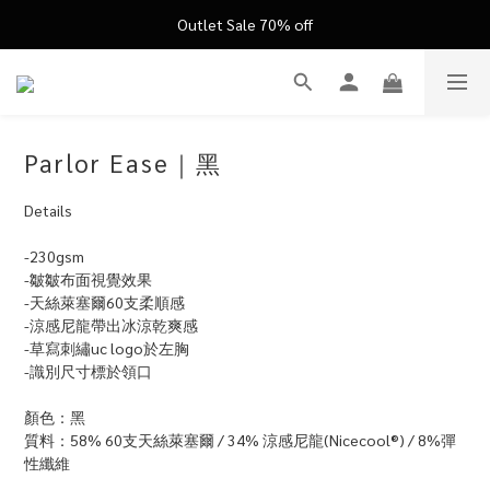
FATHER'S DAY ’26 ｜ 父親節限定盛典
Outlet Sale 70% off
FATHER'S DAY ’26 ｜ 父親節限定盛典
Parlor Ease｜黑
Details
-230gsm
-皺皺布面視覺效果
-天絲萊塞爾60支柔順感 
-涼感尼龍帶出冰涼乾爽感
-草寫刺繡uc logo於左胸
-識別尺寸標於領口
顏色：黑
質料：58% 60支天絲萊塞爾 / 34% 涼感尼龍(Nicecool®) / 8%彈
性纖維