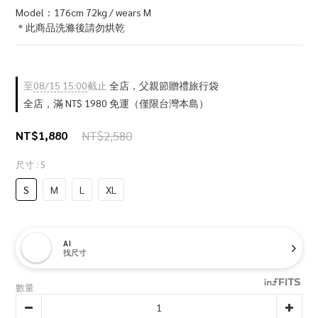
Model：176cm 72kg / wears M
＊此商品洗滌後請勿烘乾
至
08/15 15:00
截止
全店，父親節贈禮旅行袋
全店，滿 NT$ 1980 免運（僅限台灣本島）
NT$1,880
NT$2,580
尺寸
: S
S
M
L
XL
AI
找尺寸
數量