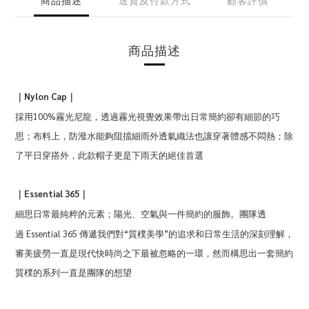
商品描述
Nylon Cap
｜
｜
採用
100%霧光尼龍，透過霧光視覺效果帶出日常簡約卻有細節的巧
思；布料上，防潑水能夠阻擋細雨外透氣織法也讓穿著體感不悶熱；除
了平日穿搭外，此款帽子更是下雨天的絕佳首選
Essential 365
｜
｜
。團隊透
細思日常最純粹的元素；陽光、空氣與一件簡約的服飾
過
Essential 365 傳遞我們對“質樸美學”的追求和日常生活的深刻理解，
審美疲勞一直是
現代快時尚之下最被忽略的一環，然而構思
出一套簡約
質樸的系列一直是團隊的想望