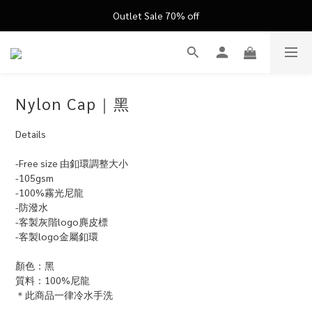
FATHER'S DAY ’26 ｜ 父親節限定盛典
Outlet Sale 70% off
FATHER'S DAY ’26 ｜ 父親節限定盛典
Nylon Cap｜黑
Details
-Free size 由釦環調整大小
-105gsm
-100%霧光尼龍
-防潑水
-客製灰階logo麂皮標
-客製logo金屬釦環
顏色：黑
質料：100%尼龍
＊此商品一律冷水手洗